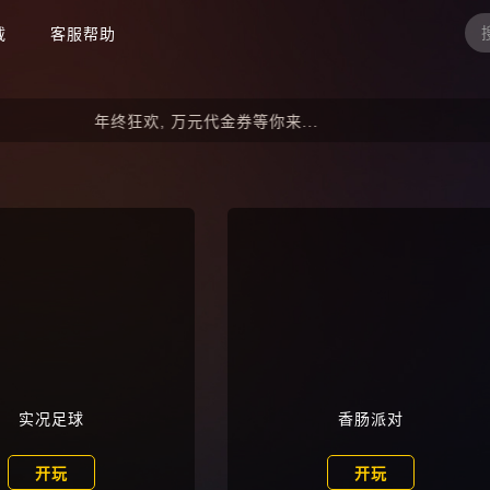
载
客服帮助
年终狂欢, 万元代金券等你来...
实况足球
香肠派对
开玩
开玩