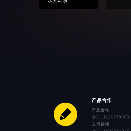
次元动漫
产品合作
产品合作
QQ：1126378065
友情链接