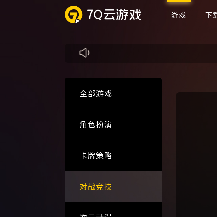
游戏
下
全部游戏
角色扮演
卡牌策略
对战竞技